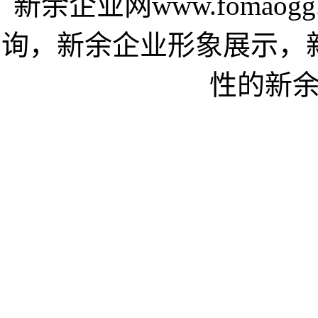
新余企业网www.fomao
询，新余企业形象展示，
性的新