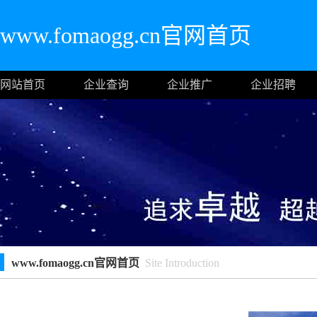
www.fomaogg.cn官网首页
网站首页
企业查询
企业推广
企业招聘
www.fomaogg.cn官网首页
Site Introduction